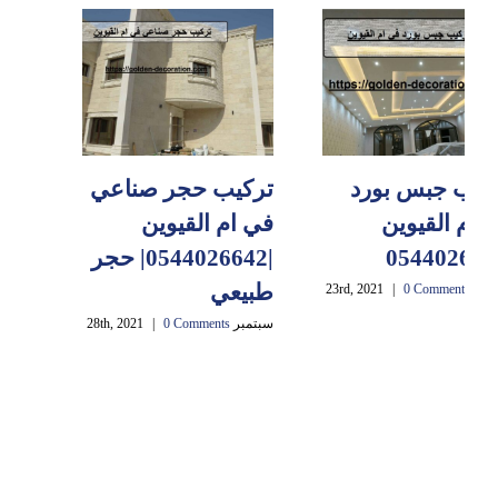
كيب جبس بورد
تركيب حجر صناعي
 ام القيوين
في ام القيوين
|0544026642| حجر
طبيعي
23rd, 2021
0 Comments
|
سبتمبر 28th, 2021
0 Comments
|