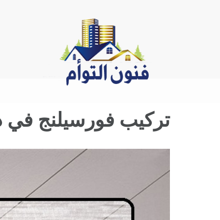
Ski
t
conten
تركيب فورسيلنج في دبي |0544026642| فورسيلنج
View
Larger
Image