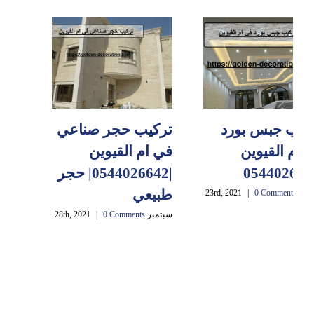
كيب جبس بورد
تركيب حجر صناعي
 ام القيوين
في ام القيوين
|0544026642| حجر
طبيعي
23rd, 2021
0 Comments
|
سبتمبر 28th, 2021
0 Comments
|