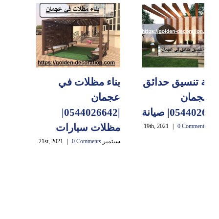
كة تنسيق حدائق
بناء مظلات في
 عجمان
عجمان
|0544026642|
مظلات سيارات
19th, 2021
0 Comments
|
سبتمبر 21st, 2021
0 Comments
|