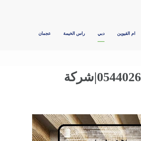
ام القيوين
دبي
راس الخيمة
عجمان
أفضل شركات التصميم الداخلي في الإمارات |0544026642|شركة