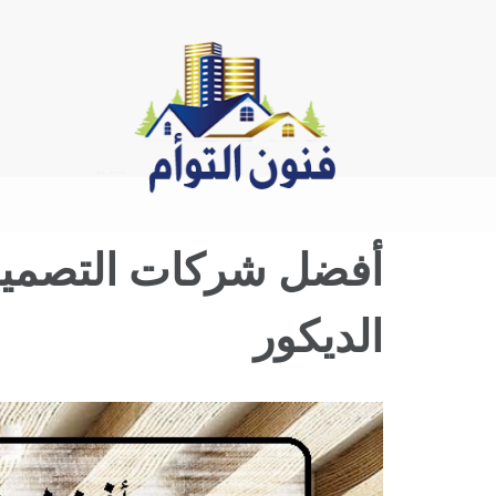
Ski
t
conten
الديكور
View
Larger
Image