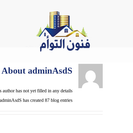
Ski
t
conten
About
adminAsdS
s author has not yet filled in any details.
 adminAsdS has created 87 blog entries.