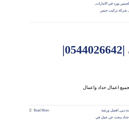
الجبس بورد في الامارات
,
,
شركة تركيب جبس
حداد و اعمال حدادة في دبي |0544026642|
ة دبي
,
افضل ورشة
Read More
حداد يبحث عن عمل في