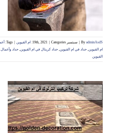
ح
adminAsdS
By
|
سبتمبر 19th, 2021
Categories:
|
ام القيوين
|
Tags:
أعم
ام القيوين
,
حداد في ام القيوين
,
حداد كريتال في ام القيوين
,
حداد وأعمال ح
القيوين
ش
|42
ش