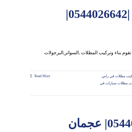
بناء مظلات في راس الخيمة |0544026642|
كيب مظلات في راس
Read More
ت
,
مظلات سيارات في
بناء مظلات في دبي |0544026642| عجمان