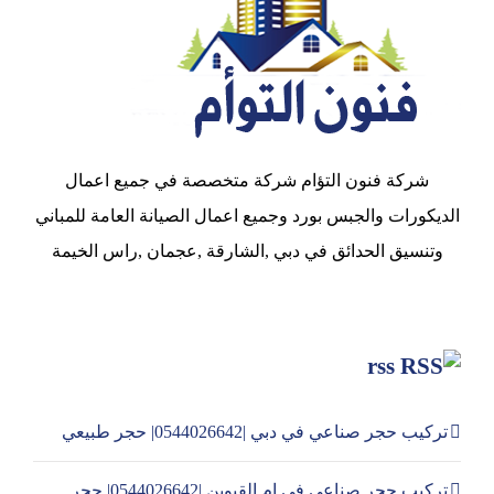
شركة فنون التؤام شركة متخصصة في جميع اعمال
الديكورات والجبس بورد وجميع اعمال الصيانة العامة للمباني
وتنسيق الحدائق في دبي ,الشارقة ,عجمان ,راس الخيمة
rss
تركيب حجر صناعي في دبي |0544026642| حجر طبيعي
تركيب حجر صناعي في ام القيوين |0544026642| حجر