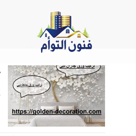
Ski
t
conten
ت
ت