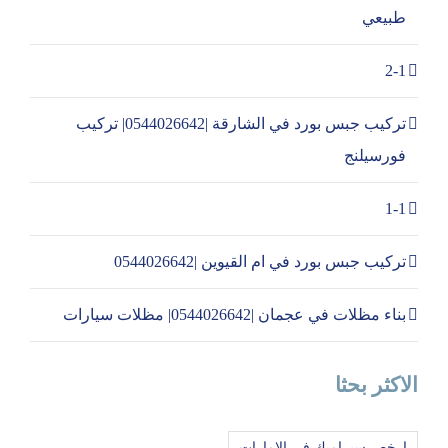
طبيعي
2-1
تركيب جبس بورد في الشارقة |0544026642| تركيب
فورسيلنج
1-1
تركيب جبس بورد في ام القيوين |0544026642
بناء مظلات في عجمان |0544026642| مظلات سيارات
الاكثر بحثا
ارخص سيراميك في الامارات