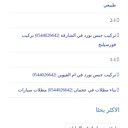
طبيعي
2-1
تركيب جبس بورد في الشارقة |0544026642| تركيب
فورسيلنج
1-1
تركيب جبس بورد في ام القيوين |0544026642
بناء مظلات في عجمان |0544026642| مظلات سيارات
الاكثر بحثا
ارخص سيراميك في الامارات