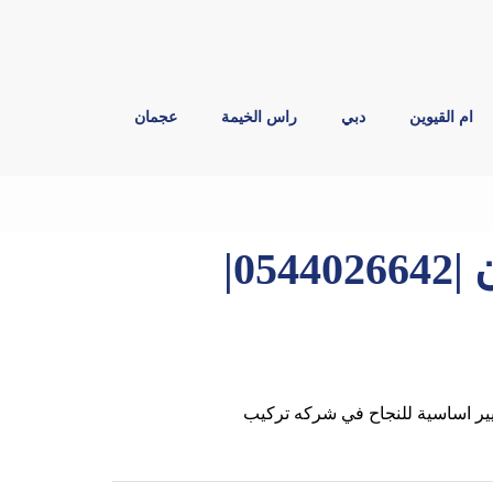
ام القيوين
دبي
راس الخيمة
عجمان
تركيب جبس بورد في عجمان |0544026642|