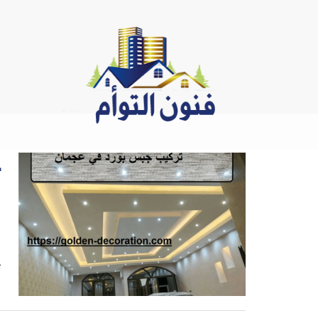
Ski
t
conten
ا
ت