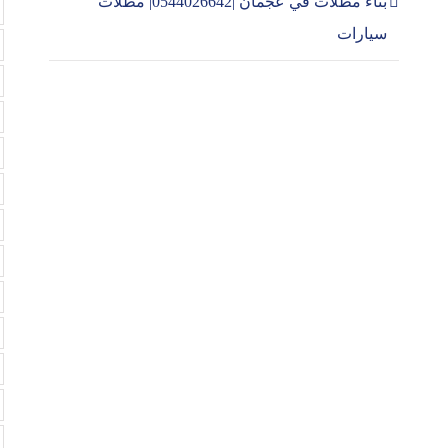
بناء مظلات في عجمان |0544026642| مظلات
سيارات