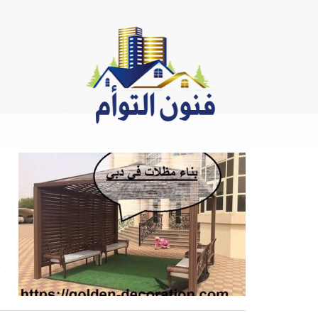
Ski
t
conten
,
ب