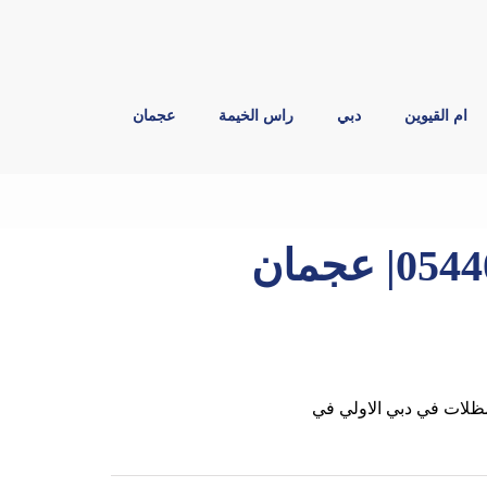
ام القيوين
دبي
راس الخيمة
عجمان
بناء مظلات في دبي |0544026642| عجمان