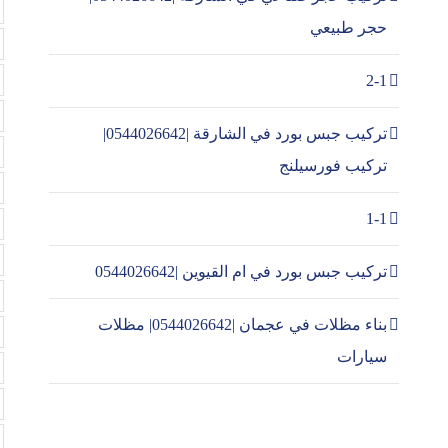
حجر طبيعي
2-1
تركيب جبس بورد في الشارقة |0544026642|
تركيب فورسيلنج
1-1
تركيب جبس بورد في ام القيوين |0544026642
بناء مظلات في عجمان |0544026642| مظلات
سيارات