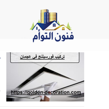
Ski
t
conten
ف
ت