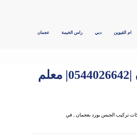
ام القيوين
دبي
راس الخيمة
عجمان
تركيب فورسيلنج في عجمان |0544026642| معلم