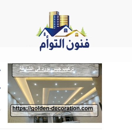
Ski
t
conten
ت
ت