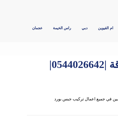
ام القيوين
دبي
راس الخيمة
عجمان
تركيب جبس بورد في الشارقة |0544026642|