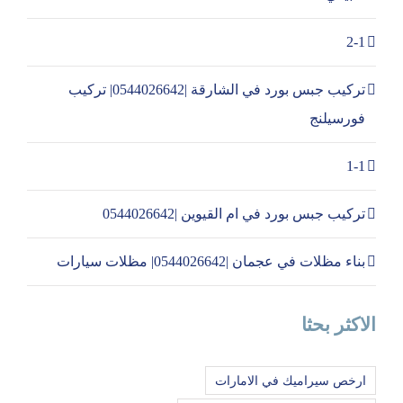
2-1
تركيب جبس بورد في الشارقة |0544026642| تركيب
فورسيلنج
1-1
تركيب جبس بورد في ام القيوين |0544026642
بناء مظلات في عجمان |0544026642| مظلات سيارات
الاكثر بحثا
ارخص سيراميك في الامارات