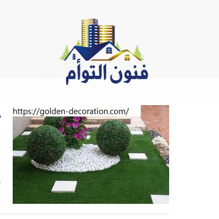
Ski
t
conten
ن
ت