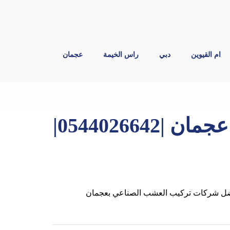
ام القيوين
دبي
راس الخيمة
عجمان
توريد وتركيب عشب طبيعى عجمان |0544026642|