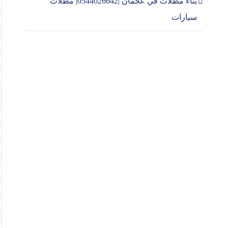
بناء مظلات في عجمان |0544026642| مظلات
سيارات