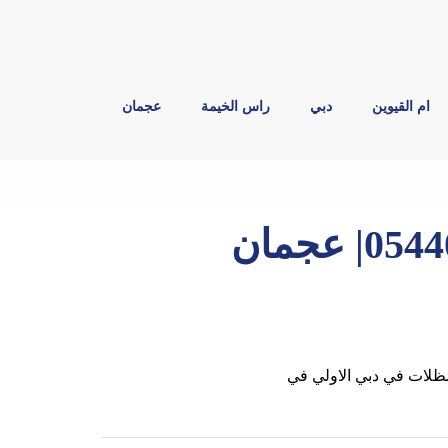
ام القيوين
دبي
راس الخيمة
عجمان
بناء مظلات في دبي |0544026642| عجمان