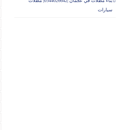
بناء مظلات في عجمان |0544026642| مظلات
سيارات