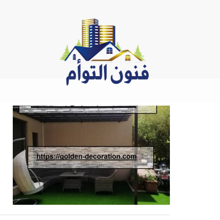
Ski
t
conten
س
ب