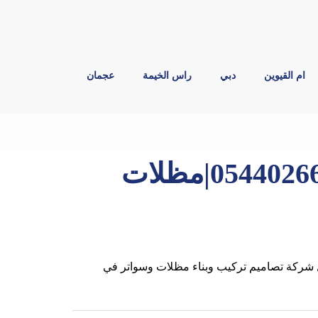
ام القيوين
دبي
راس الخيمة
عجمان
بناء مظلات في الشارقة |0544026642|مظلات