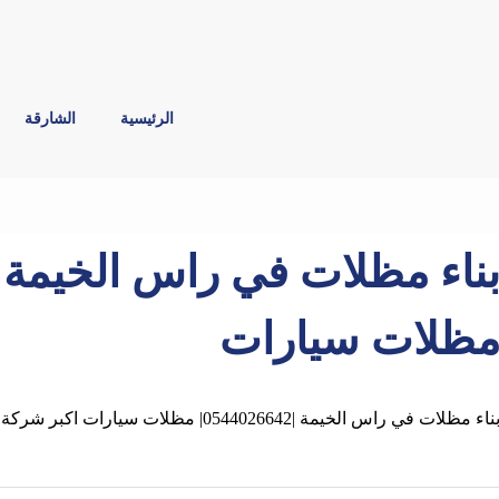
الرئيسية
الشارقة
ظلات سيارات
ناء مظلات في راس الخيمة |0544026642| مظلات سيارات اكبر شركة تقوم بناء وتركيب المظلات ,السواتر,البرجولات