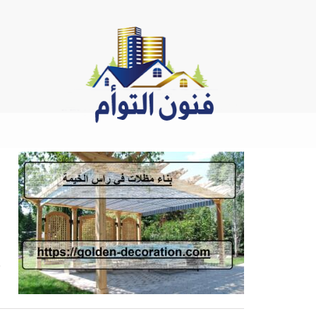
Ski
t
conten
م
ب