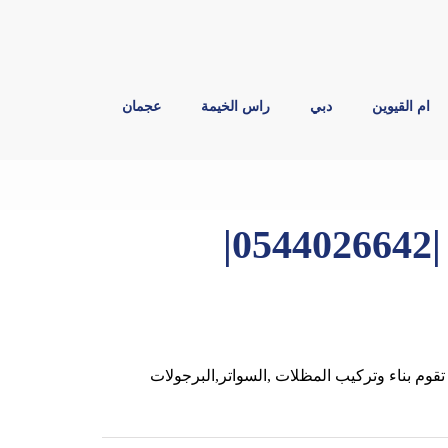
ام القيوين
دبي
راس الخيمة
عجمان
بناء مظلات في راس الخيمة |0544026642|