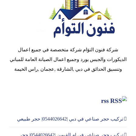
شركة فنون التؤام شركة متخصصة في جميع اعمال
الديكورات والجبس بورد وجميع اعمال الصيانة العامة للمباني
وتنسيق الحدائق في دبي ,الشارقة ,عجمان ,راس الخيمة
rss
تركيب حجر صناعي في دبي |0544026642| حجر طبيعي
تركيب حجر صناعي في ام القيوين |0544026642| حجر