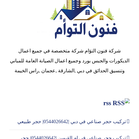
شركة فنون التؤام شركة متخصصة في جميع اعمال
الديكورات والجبس بورد وجميع اعمال الصيانة العامة للمباني
وتنسيق الحدائق في دبي ,الشارقة ,عجمان ,راس الخيمة
rss
تركيب حجر صناعي في دبي |0544026642| حجر طبيعي
تركيب حجر صناعي في ام القيوين |0544026642| حجر