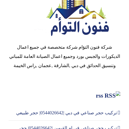
شركة فنون التؤام شركة متخصصة في جميع اعمال
الديكورات والجبس بورد وجميع اعمال الصيانة العامة للمباني
وتنسيق الحدائق في دبي ,الشارقة ,عجمان ,راس الخيمة
rss
تركيب حجر صناعي في دبي |0544026642| حجر طبيعي
تركيب حجر صناعي في ام القيوين |0544026642| حجر