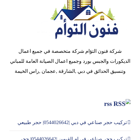
شركة فنون التؤام شركة متخصصة في جميع اعمال
الديكورات والجبس بورد وجميع اعمال الصيانة العامة للمباني
وتنسيق الحدائق في دبي ,الشارقة ,عجمان ,راس الخيمة
rss
تركيب حجر صناعي في دبي |0544026642| حجر طبيعي
تركيب حجر صناعي في ام القيوين |0544026642| حجر