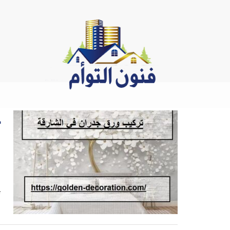
Ski
t
conten
ف
ت