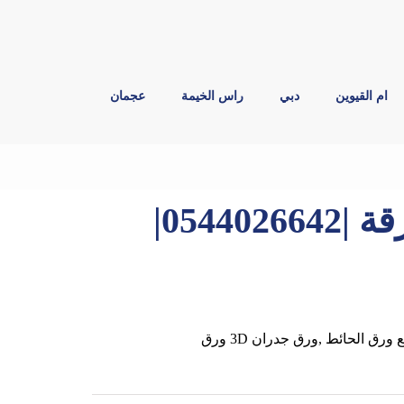
ام القيوين
دبي
راس الخيمة
عجمان
تركيب ورق جدران في الشارقة |0544026642|