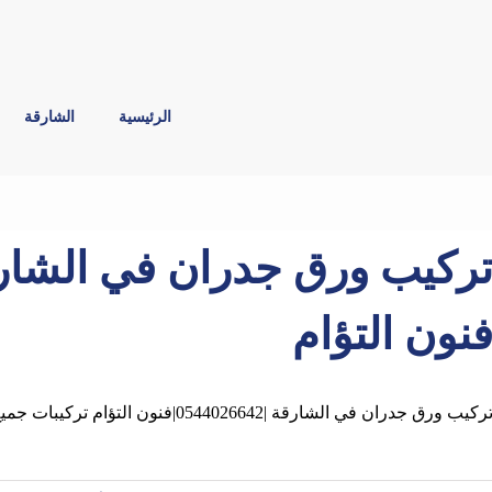
الرئيسية
الشارقة
نون التؤام
ركيب ورق جدران في الشارقة |0544026642|فنون التؤام تركيبات جميع ورق الحائط ,ورق جدران 3D ورق