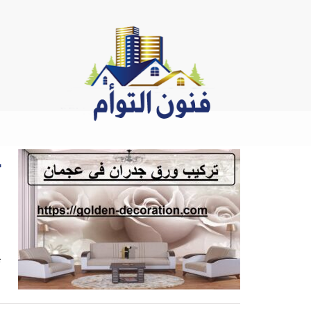
Ski
t
conten
ج
ت