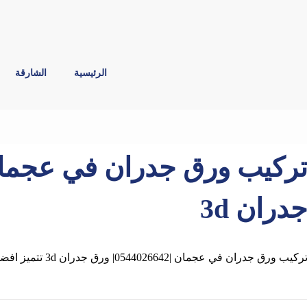
الرئيسية
الشارقة
دران 3d
ركيب ورق جدران في عجمان |0544026642| ورق جدران 3d تتميز افضل شركة بتركيب ورق الجدران