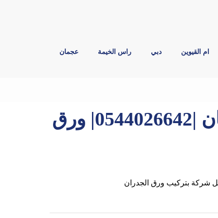
ام القيوين
دبي
راس الخيمة
عجمان
تركيب ورق جدران في عجمان |0544026642| ورق