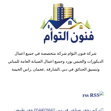
شركة فنون التؤام شركة متخصصة في جميع اعمال
الديكورات والجبس بورد وجميع اعمال الصيانة العامة للمباني
وتنسيق الحدائق في دبي ,الشارقة ,عجمان ,راس الخيمة
rss
تركيب حجر صناعي في دبي |0544026642| حجر طبيعي