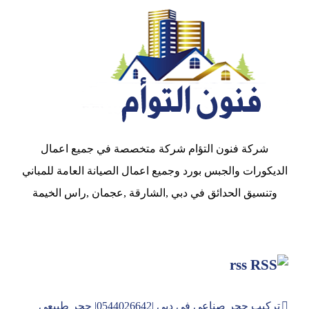
شركة فنون التؤام شركة متخصصة في جميع اعمال
الديكورات والجبس بورد وجميع اعمال الصيانة العامة للمباني
وتنسيق الحدائق في دبي ,الشارقة ,عجمان ,راس الخيمة
rss
تركيب حجر صناعي في دبي |0544026642| حجر طبيعي