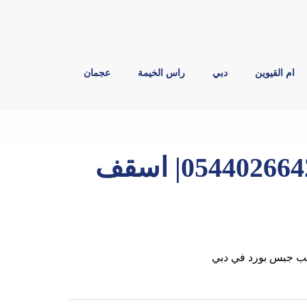
ام القيوين
دبي
راس الخيمة
عجمان
تركيب جبس بورد في دبي |0544026642| اسقف