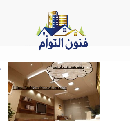
Ski
t
conten
ج
ت