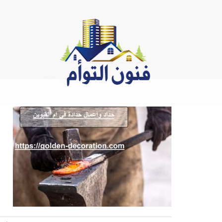
Ski
t
conten
ح
ح