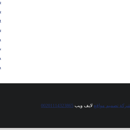
ش
ش
ف
س
م
ب
م
م
ركة تصميم مواقع
لايف ويب
00201114323865