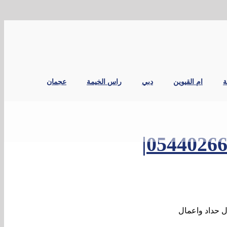
ة
ام القيوين
دبي
راس الخيمة
عجمان
حداد و اعمال حدادة في دبي |0544026642|