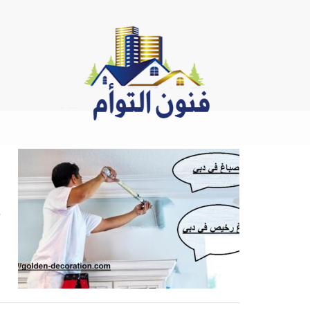
Ski
t
conten
د
ص