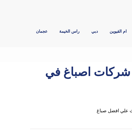
ام القيوين
دبي
راس الخيمة
عجمان
اغ في دبي |0544026642| شركات اصباغ في