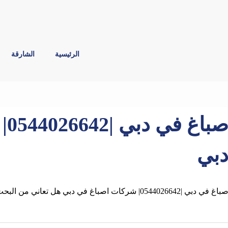
الرئيسية
الشارقة
صب
بي
باغ في دبي |0544026642| شركات اصباغ في دبي هل تعاني من البحث علي افضل صباغ