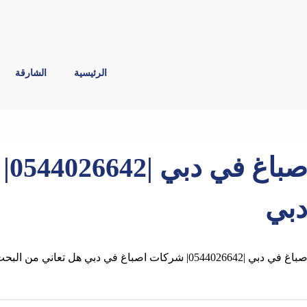
الرئيسية
الشارقة
صب
بي
باغ في دبي |0544026642| شركات اصباغ في دبي هل تعاني من البحث علي افضل صباغ