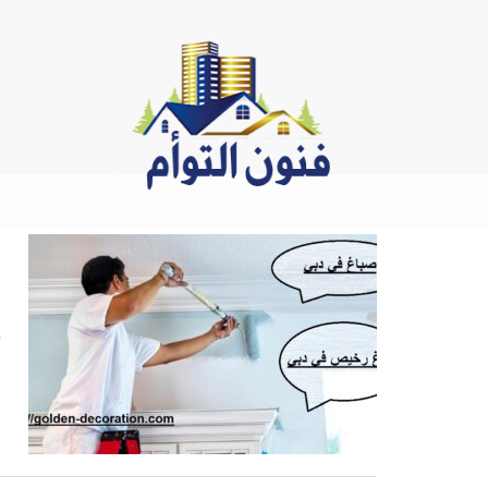
Ski
t
conten
د
ص