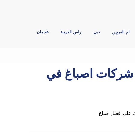
ام القيوين
دبي
راس الخيمة
عجمان
اغ في دبي |0544026642| شركات اصباغ في