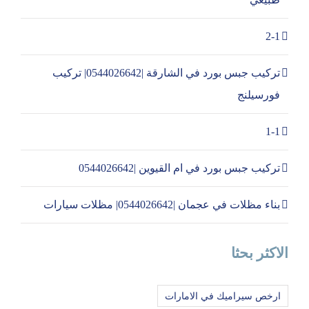
2-1
تركيب جبس بورد في الشارقة |0544026642| تركيب
فورسيلنج
1-1
تركيب جبس بورد في ام القيوين |0544026642
بناء مظلات في عجمان |0544026642| مظلات سيارات
الاكثر بحثا
ارخص سيراميك في الامارات