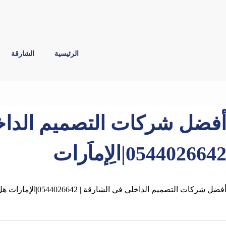
الرئيسية
الشارقة
فضل شركات التصميم الداخل
054402664|الِإماَرات
فضل شركات التصميم الداخلي في الشارقة | 0544026642|الإمارات هل تبحث عن مصمم ديكور داخلي في