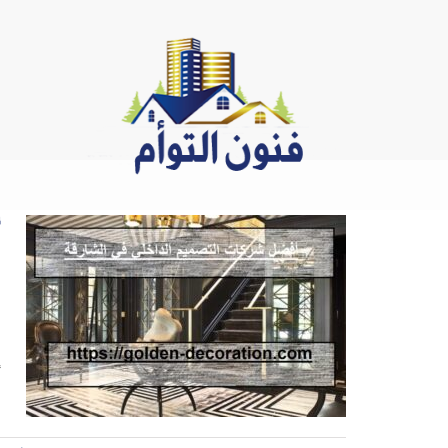
Ski
t
conten
أ
2
أ