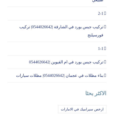
2-1
تركيب جبس بورد في الشارقة |0544026642| تركيب
فورسيلنج
1-1
تركيب جبس بورد في ام القيوين |0544026642
بناء مظلات في عجمان |0544026642| مظلات سيارات
الاكثر بحثا
ارخص سيراميك في الامارات