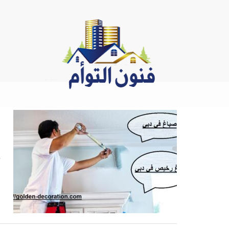
Ski
t
conten
د
ص