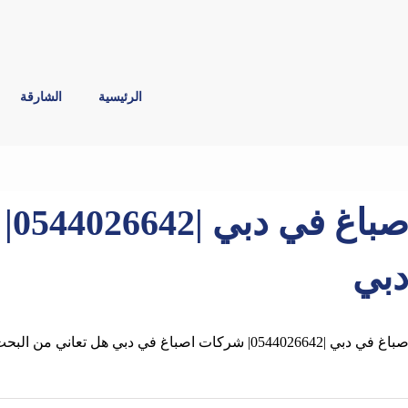
الرئيسية
الشارقة
صب
بي
باغ في دبي |0544026642| شركات اصباغ في دبي هل تعاني من البحث علي افضل صباغ