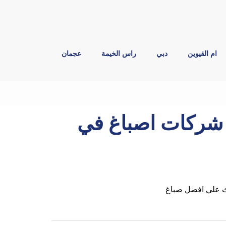
ام القيوين
دبي
راس الخيمة
عجمان
اغ في دبي |0544026642| شركات اصباغ في