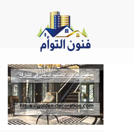
Ski
t
conten
أ
2
أ