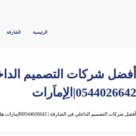
الرئيسية
الشارقة
فضل شركات التصميم الداخل
054402664|الِإماَرات
فضل شركات التصميم الداخلي في الشارقة | 0544026642|الإمارات هل تبحث عن مصمم ديكور داخلي في