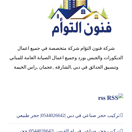
شركة فنون التؤام شركة متخصصة في جميع اعمال
الديكورات والجبس بورد وجميع اعمال الصيانة العامة للمباني
وتنسيق الحدائق في دبي ,الشارقة ,عجمان ,راس الخيمة
rss
تركيب حجر صناعي في دبي |0544026642| حجر طبيعي
تركيب حجر صناعي في ام القيوين |0544026642| حجر