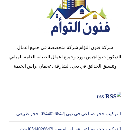
شركة فنون التؤام شركة متخصصة في جميع اعمال
الديكورات والجبس بورد وجميع اعمال الصيانة العامة للمباني
وتنسيق الحدائق في دبي ,الشارقة ,عجمان ,راس الخيمة
rss
تركيب حجر صناعي في دبي |0544026642| حجر طبيعي
تركيب حجر صناعي في ام القيوين |0544026642| حجر