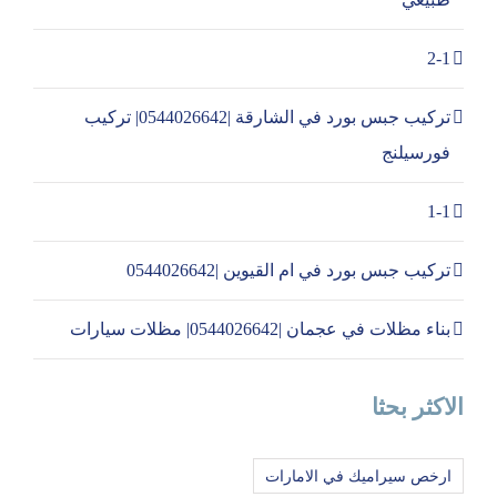
2-1
تركيب جبس بورد في الشارقة |0544026642| تركيب
فورسيلنج
1-1
تركيب جبس بورد في ام القيوين |0544026642
بناء مظلات في عجمان |0544026642| مظلات سيارات
الاكثر بحثا
ارخص سيراميك في الامارات