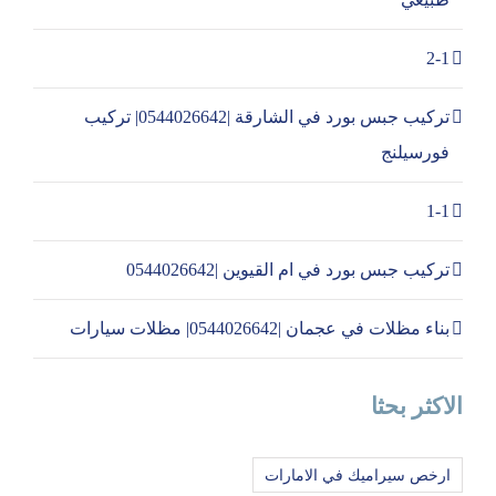
2-1
تركيب جبس بورد في الشارقة |0544026642| تركيب
فورسيلنج
1-1
تركيب جبس بورد في ام القيوين |0544026642
بناء مظلات في عجمان |0544026642| مظلات سيارات
الاكثر بحثا
ارخص سيراميك في الامارات