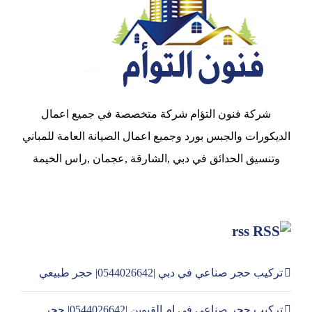
شركة فنون التؤام شركة متخصصة في جميع اعمال
الديكورات والجبس بورد وجميع اعمال الصيانة العامة للمباني
وتنسيق الحدائق في دبي ,الشارقة ,عجمان ,راس الخيمة
rss
تركيب حجر صناعي في دبي |0544026642| حجر طبيعي
تركيب حجر صناعي في ام القيوين |0544026642| حجر