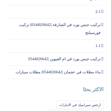
2-1
تركيب جبس بورد في الشارقة |0544026642| تركيب
فورسيلنج
1-1
تركيب جبس بورد في ام القيوين |0544026642
بناء مظلات في عجمان |0544026642| مظلات سيارات
الاكثر بحثا
ارخص سيراميك في الامارات