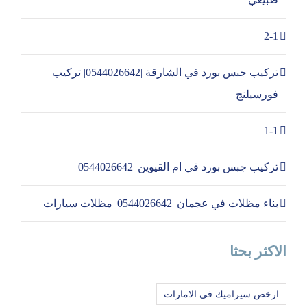
2-1
تركيب جبس بورد في الشارقة |0544026642| تركيب
فورسيلنج
1-1
تركيب جبس بورد في ام القيوين |0544026642
بناء مظلات في عجمان |0544026642| مظلات سيارات
الاكثر بحثا
ارخص سيراميك في الامارات