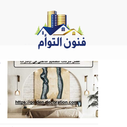
Ski
t
conten
أ
|42
أ