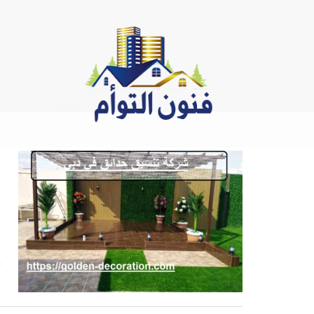
Ski
t
conten
ل
ش