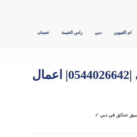
ام القيوين
دبي
راس الخيمة
عجمان
شركة تنسيق حدائق في دبي |0544026642| اعمال