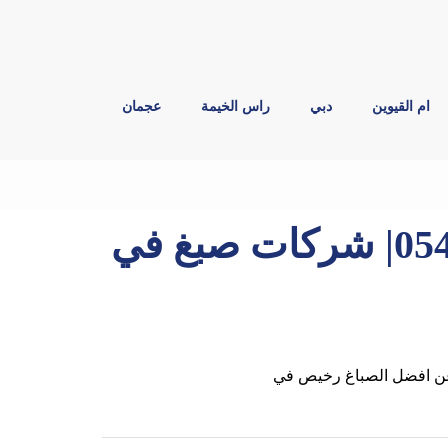
ام القيوين
دبي
راس الخيمة
عجمان
صباغ في الشارقة |0544026642| شركات صبغ في