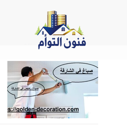
Ski
t
conten
ا
ص