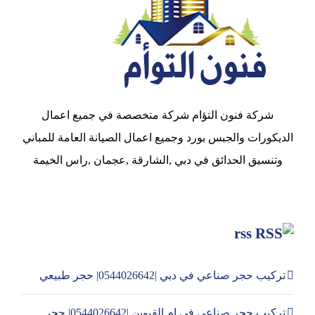
شركة فنون التؤام شركة متخصصة في جميع اعمال
الديكورات والجبس بورد وجميع اعمال الصيانة العامة للمباني
وتنسيق الحدائق في دبي ,الشارقة ,عجمان ,راس الخيمة
rss
تركيب حجر صناعي في دبي |0544026642| حجر طبيعي
تركيب حجر صناعي في ام القيوين |0544026642| حجر