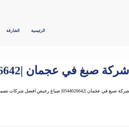
الرئيسية
الشارقة
ركة صبغ في عجمان |0544026642| صباغ رخيص
ركة صبغ في عجمان |0544026642| صباغ رخيص افضل شركات تصميم الديكور الخارجي والداخلي بعجمان بها