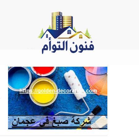
Ski
t
conten
ش
ش