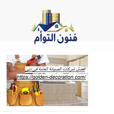
Ski
t
conten
أ
|642
أ